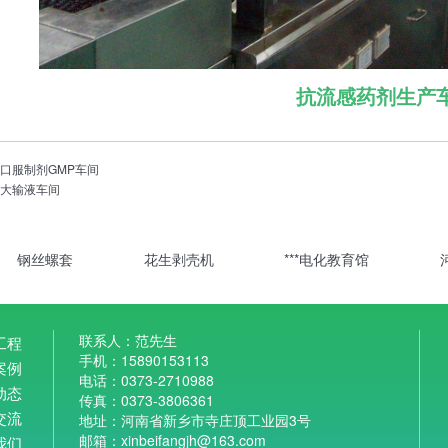
抗流感药剂生产
：
口服制剂GMP车间
：
大输液车间
钢丝螺套
花生剥壳机
***电化教育馆
联系人：范先生
工程
手机：15890153113
案例
电话：0373-2710988
动态
传真：0373-3806361
交流
地址：河南省新乡市寺庄顶工业园3号
邮箱：xinbeifangjh@163.com
我们