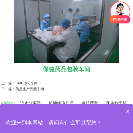
保健药品包装车间
上一篇：
GMP净化车间
下一篇：
药品生产无菌车间
汽水分离器
玻璃钢冷却塔
钢丝螺套
花生剥壳机
友情链接：
×
***电化教育馆
河南省教育厅
国家教育部
新乡市教育局
联系人：范先生
欢迎来到本网站，请问有什么可以帮您？
手机：15890153113