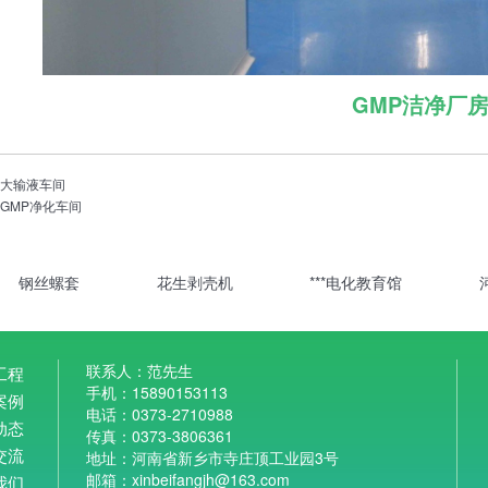
GMP洁净厂
：
大输液车间
：
GMP净化车间
钢丝螺套
花生剥壳机
***电化教育馆
联系人：范先生
工程
手机：15890153113
案例
电话：0373-2710988
动态
传真：0373-3806361
交流
地址：河南省新乡市寺庄顶工业园3号
邮箱：xinbeifangjh@163.com
我们